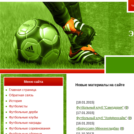
Ч
Э
Меню сайта
Новые материалы на сайте
Главная страница
Обратная связь
История
[18.01.2015]
Футболисты
Футбольный клуб "Сампдория"
(
0
)
Футбольные дерби
[17.01.2015]
Футбольные клубы
Футбольный клуб "Хоффенхайм"
(
0
)
Футбольные награды
[16.01.2015]
Футбольные соревнования
«Боруссия» Мёнхенгладбах
(
0
)
[11.10.2012]
Футбольные сборные