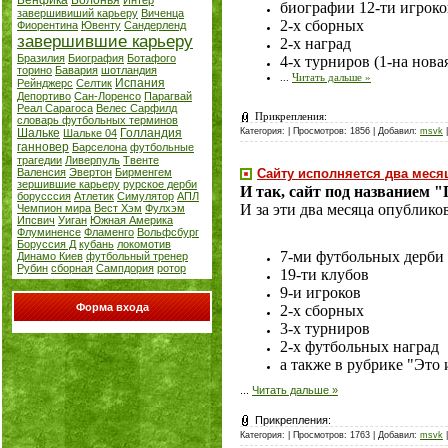
Бенфика
Болонья
Интер
биографии 12-ти игроков
завершивиший карьеру
Виченца
2-х сборных
Фиорентина
Ювенту
Сандерленд
завершившие карьеру
2-х наград
Бразилия
Биография
Ботафого
4-х турниров (1-на новая
торино
Бавария
шотландия
...
Читать дальше »
Испания
Рейнджерс
Селтик
Депортиво
Сан-Лоренсо
Парагвай
Реал Сарагоса
Велес Сарфилд
Прикрепления:
словарь футбольных терминов
Шальке
Голландия
Категория:
| Просмотров: 1856 | Добавил:
msvk
|
Шальке 04
ганновер
Барселона
футбольные
трагедии
Ливерпуль
Твенте
Валенсия
Эвертон
Бирменгем
Сайту исполняется два месяц
зершившие карьеру
рурское дерби
И так, сайт под названием 
борусссия
Атлетик
Симулятор
АПЛ
И за эти два месяца опублико
Чемпион мира
Вест Хэм
Фулхэм
Ипсвич
Уиган
Южная Америка
Флуминенсе
Фламенго
Вольфсбург
Боруссия Д
кубань
локомотив
7-ми футбольных дерби
Динамо Киев
футбольный тренер
Рубин
сборная
Сампдория
ротор
19-ти клубов
9-и игроков
Форма входа
2-х сборных
3-х турниров
2-х футбольных наград
а также в рубрике "Это
...
Читать дальше »
Прикрепления:
Категория:
| Просмотров: 1763 | Добавил:
msvk
|