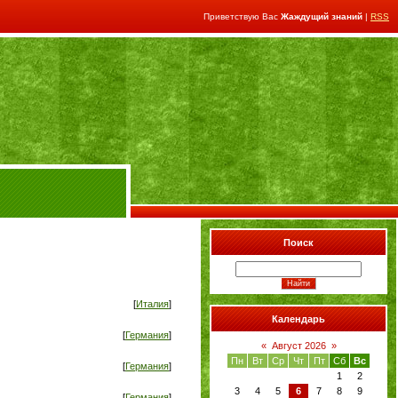
Приветствую Вас
Жаждущий знаний
|
RSS
Поиск
[
Италия
]
Календарь
[
Германия
]
«
Август 2026
»
Пн
Вт
Ср
Чт
Пт
Сб
Вс
[
Германия
]
1
2
3
4
5
6
7
8
9
[
Германия
]