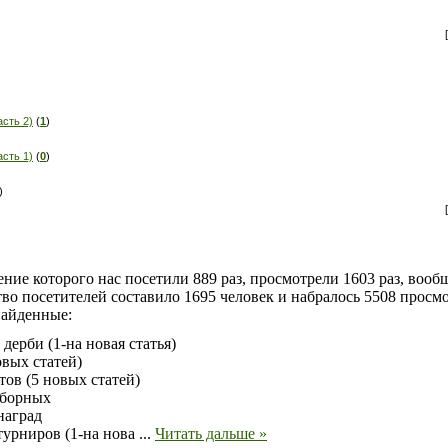
[
асть 2)
(
1
)
асть 1)
(
0
)
)
[
ние которого нас посетили 889 раз, просмотрели 1603 раз, вообщ
тво посетителей составило 1695 человек и набралось 5508 просм
найденные:
дерби (1-на новая статья)
овых статей)
ов (5 новых статей)
сборных
наград
турниров (1-на нова
...
Читать дальше »