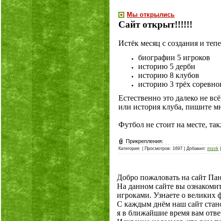
Мы открылись
Сайт открыт!!!!!!
Истёк месяц с создания и теп
биографии 5 игроков
историю 5 дерби
историю 8 клубов
историю 3 трёх соревн
Естественно это далеко не всё
или история клуба, пишите мн
Футбол не стоит на месте, та
Прикрепления:
Категория:
| Просмотров: 1697 | Добавил:
msvk
|
Добро пожаловать на сайт Па
На данном сайте вы ознаком
игроками. Узнаете о великих
С каждым днём наш сайт стано
я в ближайшие время вам отве