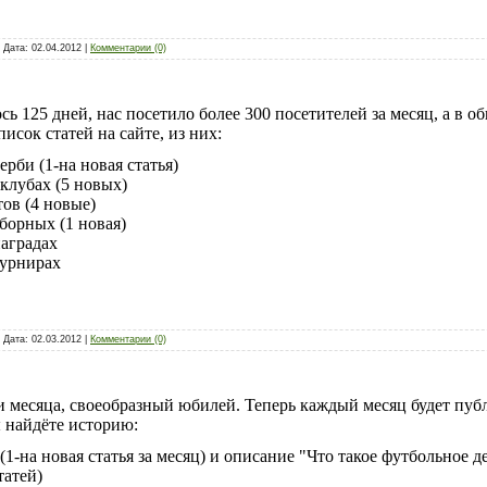
 Дата:
02.04.2012
|
Комментарии (0)
сь 125 дней, нас посетило более 300 посетителей за месяц, а в о
исок статей на сайте, из них:
ерби (1-на новая статья)
 клубах (5 новых)
ов (4 новые)
борных (1 новая)
наградах
турнирах
 Дата:
02.03.2012
|
Комментарии (0)
и месяца, своеобразный юбилей. Теперь каждый месяц будет пуб
ы найдёте историю:
1-на новая статья за месяц) и описание "Что такое футбольное д
татей)