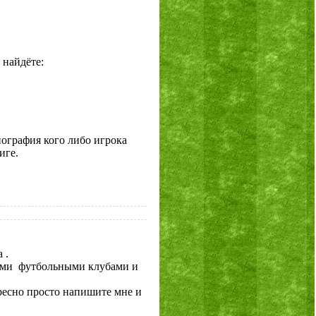
 найдёте:
биография кого либо игрока
иге.
а
.
кими
футбольными клубами и
ересно просто напишите мне и