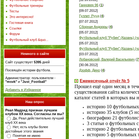
Ганновер 96
(
1
)
Футбольные тренеры
[09.07.2012]
Тесты
Гуллит, Рууд
(
4
)
Это интересно!
[07.07.2012]
Гостевая книга
Сборная Андорры
(
4
)
Ссылки
[05.07.2012]
Форум
Футбольный клуб "Рубин" (Казань) (ч
Футбольный клуб &quo...
[05.07.2012]
Футбольный клуб "Рубин" (Казань) (ч
Немного о сайте
[03.07.2012]
Лобановский, Валерий Васильевич
(
7
Сайт существует
5395
дней
[30.06.2012]
Посвящён истории футбола.
Дзофф, Дино
(
4
)
Администратор: пользователи -
Ежемесячный отчёт № 5
"msvk"
и
"Just_Football"
Прошел ещё один месяц в тече
Добавить в Избранное
существования сайта количес
каталог статей в которых вы 
Наш опрос
историю 10 футбольных 
Реал Мадрид признан лучшим
историю 35 клубов (5 н
клубом ХХ века. Согласны ли вы?
биографию 21 футболист
Да, Реал действительно лучший
3 статьи о футбольных 
клуб ХХ века
Нет, есть клубы более
историю 2 футбольных 
достойные этого звания
историю 5 футбольных 
Понятия не имею