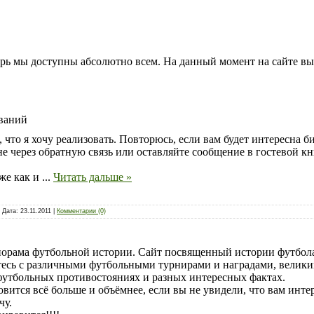
ерь мы доступны абсолютно всем. На данный момент на сайте вы
ований
, что я хочу реализовать. Повторюсь, если вам будет интересна 
е через обратную связь или оставляйте сообщение в гостевой кн
кже как и
...
Читать дальше »
 Дата:
23.11.2011
|
Комментарии (0)
норама футбольной истории.
Сайт посвященный истории футбол
итесь с различными футбольными турнирами
и наградами, вели
 футбольных противостояниях и разных интересных фактах.
вится всё больше и объёмнее, если вы не увидели, что вам инт
чу.