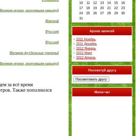
10
11
12
13
14
15
16
17
18
19
20
21
22
23
Великие игроки, окончившие карьеру
]
24
25
26
27
28
29
30
31
[
Европа
]
Архив записей
[
Россия
]
2011 Ноябрь
[
Россия
]
2011 Декабрь
2012 Январь
[
Великие футбольные тренеры
]
2012 Март
2012 Апрель
Великие игроки, окончившие карьеру
]
Посоветуй другу
ем за всё время
отров. Также пополнился
Мини-чат