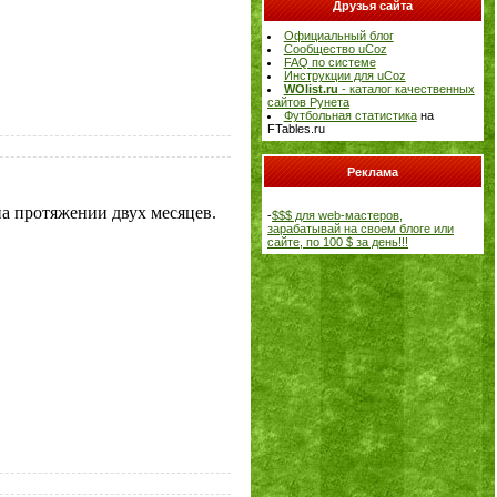
Друзья сайта
Официальный блог
Сообщество uCoz
FAQ по системе
Инструкции для uCoz
WOlist.ru
- каталог качественных
сайтов Рунета
Футбольная статистика
на
FTables.ru
Реклама
а протяжении двух месяцев.
-
$$$ для web-мастеров,
зарабатывай на своем блоге или
сайте, по 100 $ за день!!!