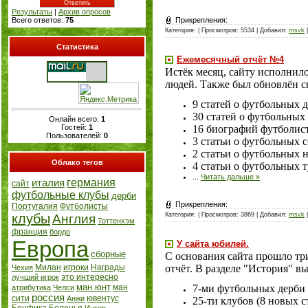
Результаты
|
Архив опросов
Всего ответов:
75
Прикрепления:
Категория:
| Просмотров: 5534 | Добавил:
msvk
|
Статистика
Ежемесячный отчёт №4
Истёк месяц, сайту исполнило
людей. Также был обновлён сп
9 статей о футбольных д
30 статей о футбольных
Онлайн всего:
1
Гостей:
1
16 биографий футболист
Пользователей:
0
3 статьи о футбольных с
2 статьи о футбольных 
Облако тегов
4 статьи о футбольных 
...
Читать дальше »
германия
италия
сайт
футбольные клубы
дерби
Прикрепления:
Португалия
Футболисты
клубы
Категория:
| Просмотров: 3869 | Добавил:
msvk
|
Англия
Тоттенхэм
франция
бордо
Европа
У сайта юбилей.
сборные
С основания сайта прошло тр
Милан
игроки
Награды
отчёт. В разделе "История" в
Чехия
это интересно
лучший игрок
ман юнт
7-ми футбольных дерби (
ман
атрибутика
Челси
россия
сити
ювентус
Анжи
25-ти клубов (8 новых с