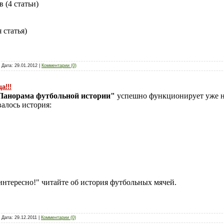
 (4 статьи)
 статья)
 Дата:
29.01.2012
|
Комментарии (0)
а!!!
"Панорама футбольной истории"
успешно функционирует уже н
валось история:
 интересно!" читайте об история футбольных мячей.
 Дата:
29.12.2011
|
Комментарии (0)